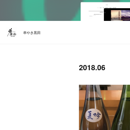
串やき黒田
2018
.
06