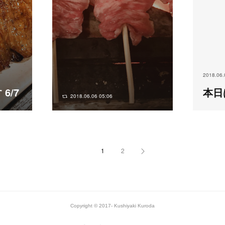
2018.06.
6/7
本日
2018.06.06 05:06
1
2
Copyright © 2017- Kushiyaki Kuroda