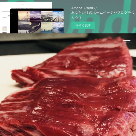
Ameba Owndで
あなただけのホームページやブログをつ
くろう
今すぐ試す