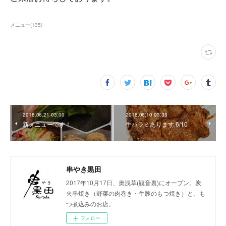
メニュー
(
135
)
2018.06.21 03:00
2018.06.10 03:35
新メニューです！
牛ハラミあります 6/10
串やき黒田
2017年10月17日、奥浅草(観音裏)にオープン。炭
火串焼き（野菜の肉巻き・牛豚のもつ焼き）と、も
つ煮込みのお店。
フォロー