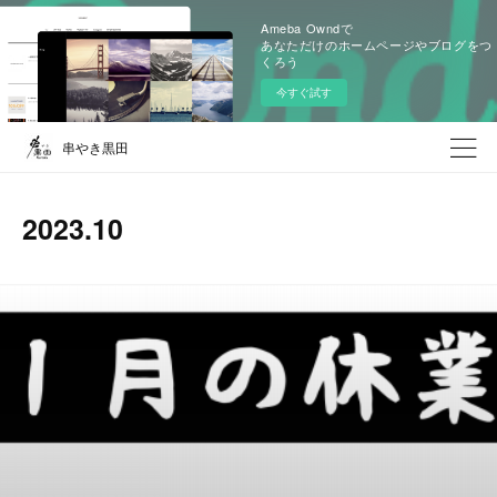
Ameba Owndで
あなただけのホームページやブログをつ
くろう
今すぐ試す
串やき黒田
2023
.
10