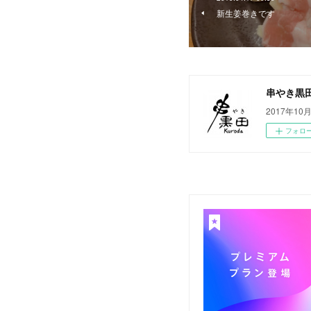
新生姜巻きです
串やき黒
2017年
フォロ