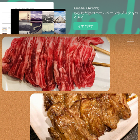
Ameba Owndで
あなただけのホームページやブログをつ
くろう
今すぐ試す