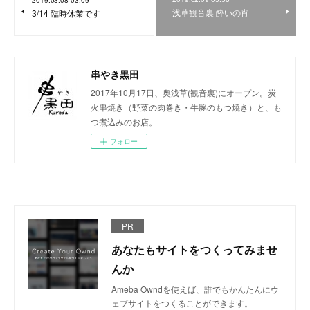
2019.03.08 03:09
浅草観音裏 酔いの宵
3/14 臨時休業です
串やき黒田
2017年10月17日、奥浅草(観音裏)にオープン。炭
火串焼き（野菜の肉巻き・牛豚のもつ焼き）と、も
つ煮込みのお店。
フォロー
PR
あなたもサイトをつくってみませ
んか
Ameba Owndを使えば、誰でもかんたんにウ
ェブサイトをつくることができます。