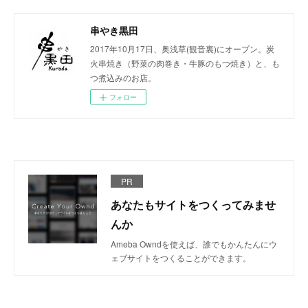
串やき黒田
2017年10月17日、奥浅草(観音裏)にオープン。炭
火串焼き（野菜の肉巻き・牛豚のもつ焼き）と、も
つ煮込みのお店。
フォロー
PR
あなたもサイトをつくってみませ
んか
Ameba Owndを使えば、誰でもかんたんにウ
ェブサイトをつくることができます。