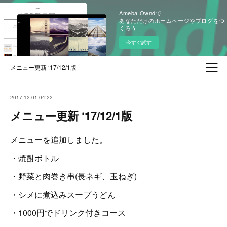
Ameba Owndで
あなただけのホームページやブログをつ
くろう
今すぐ試す
メニュー更新 ‘17/12/1版
2017.12.01 04:22
メニュー更新 ‘17/12/1版
メニューを追加しました。
・焼酎ボトル
・野菜と肉巻き串(長ネギ、玉ねぎ)
・シメに煮込みスープうどん
・1000円でドリンク付きコース