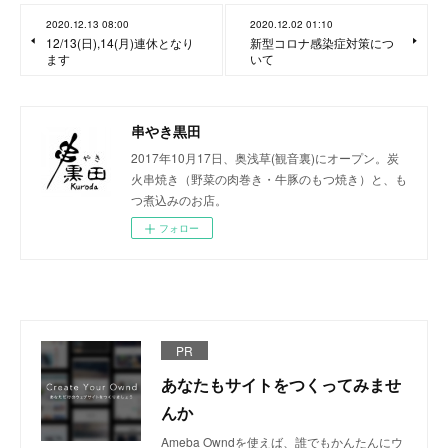
2020.12.13 08:00
2020.12.02 01:10
12/13(日),14(月)連休となり
新型コロナ感染症対策につ
ます
いて
串やき黒田
2017年10月17日、奥浅草(観音裏)にオープン。炭
火串焼き（野菜の肉巻き・牛豚のもつ焼き）と、も
つ煮込みのお店。
フォロー
PR
あなたもサイトをつくってみませ
んか
Ameba Owndを使えば、誰でもかんたんにウ