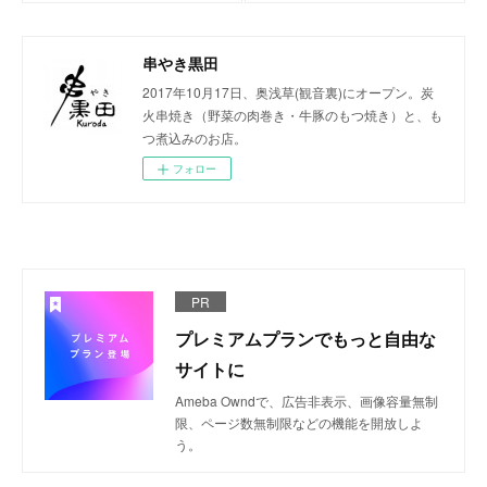
串やき黒田
2017年10月17日、奥浅草(観音裏)にオープン。炭
火串焼き（野菜の肉巻き・牛豚のもつ焼き）と、も
つ煮込みのお店。
フォロー
PR
プレミアムプランでもっと自由な
サイトに
Ameba Owndで、広告非表示、画像容量無制
限、ページ数無制限などの機能を開放しよ
う。